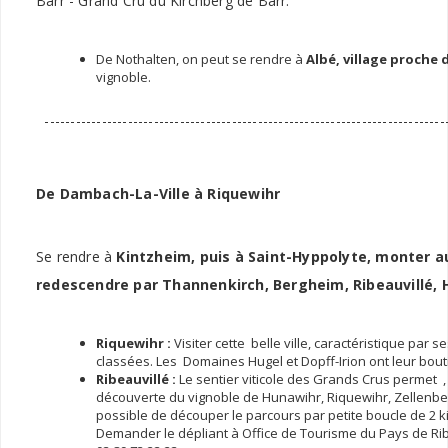
Barr - Grand Cru du Kirchberg de Barr.
De Nothalten, on peut se rendre à
Albé, village proche d
vignoble.
------------------------------------------------------------------------------
De Dambach-La-Ville
à Riquewihr
Se rendre à
Kintzheim, puis à Saint-Hyppolyte, monter 
redescendre par Thannenkirch, Bergheim, Ribeauvillé, 
Riquewihr :
Visiter cette belle ville, caractéristique par
classées. Les Domaines Hugel et Dopff-Irion ont leur bout
Ribeauvillé :
Le sentier viticole des Grands Crus permet ,
découverte du vignoble de Hunawihr, Riquewihr, Zellenberg
possible de découper le parcours par petite boucle de 2 k
Demander le dépliant à Office de Tourisme du Pays de Ribe