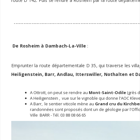
route D 142. Puis se rendre à Rosheim par la route départe
------------------------------------------------------------------------------
De Rosheim à Dambach-La-Ville
:
Emprunter la route départementale D 35, qui traverse les vill
Heiligenstein, Barr, Andlau, Itterswiller, Nothalten et 
A Ottrott, on peut se rendre au
Mont-Saint-Odile
(grès d
A Heiligenstein , vue sur le vignoble qui donne l'AOC Klev
A Barr, le sentier viticole mène au
Grand cru du Kirchbe
randonnées sont proposés dont un de géologie par l'Office
Ville BARR - Tél. 03 88 08 66 65