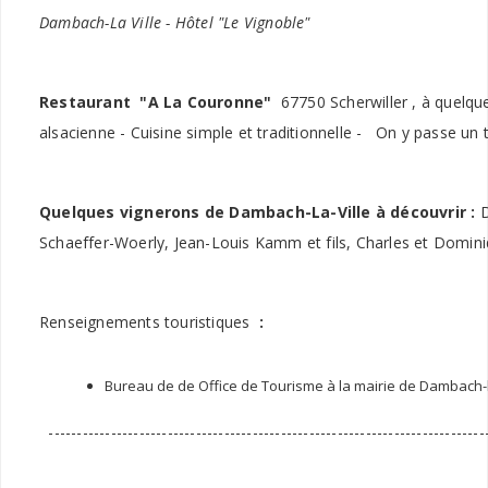
Dambach-La Ville
- Hôtel "Le Vignoble"
Restaurant "A La Couronne"
67750 Scherwiller , à quelq
alsacienne - Cuisine simple et traditionnelle - On y passe u
Quelques vignerons de Dambach-La-Ville à découvrir :
D
Schaeffer-Woerly, Jean-Louis Kamm et fils, Charles et Domi
Renseignements touristiques
:
Bureau de de Office de Tourisme à la mairie de Dambach-la-V
------------------------------------------------------------------------------