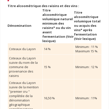
Titre alcoométrique des raisins et des vins :
Titre
Titre
alcoométrique
alcoométrique
volumique naturel
volumique total
minimum des
Dénomination
ou acquis des
raisins* ou du vin
vins* après
avant
fermentation
fermentation (Voir
(Voir lexique)
lexique)
Minimum : 11 %
Coteaux du Layon
14 %
Maximum 15 %.
Coteaux du Layon
suivie du nom de la
commune de
15 %
Minimum : 12 %
provenance des
raisins
Coteaux du Layon
suivie de la mention
"premier cru "
complétée de la
16,50 %
Minimum : 11%
dénomination
géographique
complémentaire