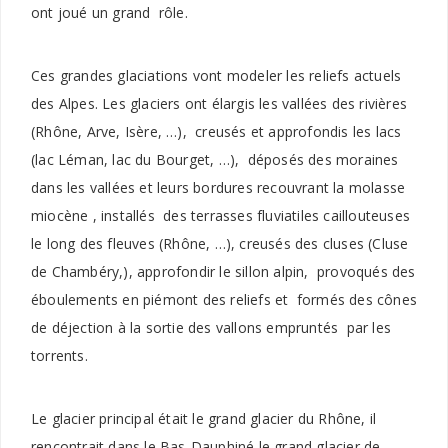
ont joué un grand rôle.
Ces grandes glaciations vont modeler les reliefs actuels
des Alpes. Les glaciers ont élargis les vallées des rivières
(Rhône, Arve, Isère, …), creusés et approfondis les lacs
(lac Léman, lac du Bourget, …), déposés des moraines
dans les vallées et leurs bordures recouvrant la molasse
miocène , installés des terrasses fluviatiles caillouteuses
le long des fleuves (Rhône, …), creusés des cluses (Cluse
de Chambéry,), approfondir le sillon alpin, provoqués des
éboulements en piémont des reliefs et formés des cônes
de déjection à la sortie des vallons empruntés par les
torrents.
Le glacier principal était le grand glacier du Rhône, il
rencontrait dans le Bas-Dauphiné le grand glacier de